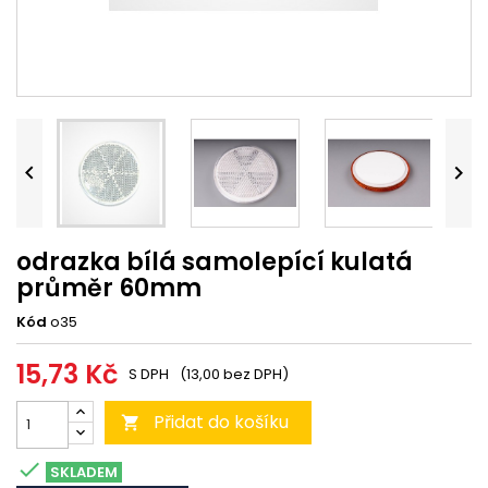


odrazka bílá samolepící kulatá
průměr 60mm
Kód
o35
15,73 Kč
S DPH
(13,00 bez DPH)
Přidat do košíku


SKLADEM