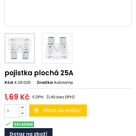
pojistka plochá 25A
Kód
4.29.025
Značka
Autolamp
1,69 Kč
S DPH
(1,40 bez DPH)
Přidat do košíku


SKLADEM
Dotaz na zboží