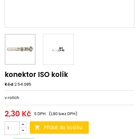
konektor ISO kolík
Kód
2.54.085
v rolích
2,30 Kč
S DPH
(1,90 bez DPH)
Přidat do košíku
