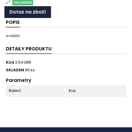

SKLADEM
Dotaz na zboží
POPIS
v rolích
DETAILY PRODUKTU
Kód
2.54.085
SKLADEM
65 ks
Parametry
Balení
Kus