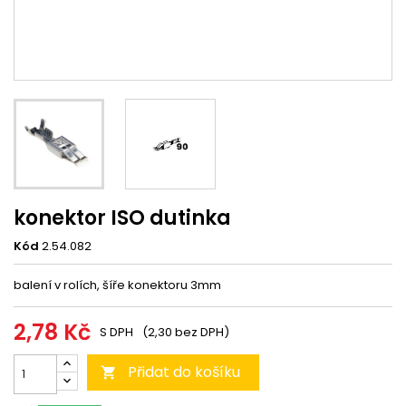
konektor ISO dutinka
Kód
2.54.082
balení v rolích, šíře konektoru 3mm
2,78 Kč
S DPH
(2,30 bez DPH)
Přidat do košíku
