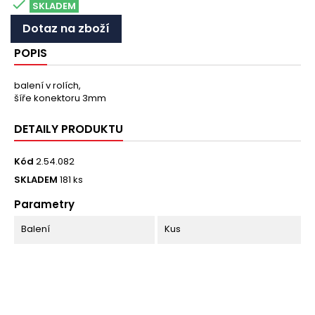

SKLADEM
Dotaz na zboží
POPIS
balení v rolích,
šíře konektoru 3mm
DETAILY PRODUKTU
Kód
2.54.082
SKLADEM
181 ks
Parametry
Balení
Kus