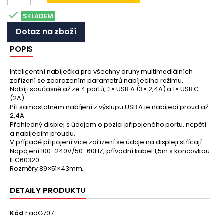

SKLADEM
Dotaz na zboží
POPIS
Inteligentní nabíječka pro všechny druhy multimediálních
zařízení se zobrazením parametrů nabíjecího režimu.
Nabíjí současně až ze 4 portů, 3× USB A (3× 2,4A) a 1× USB C
(2A).
Při samostatném nabíjení z výstupu USB A je nabíjecí proud až
2,4A.
Přehledný displej s údajem o pozici připojeného portu, napětí
a nabíjecím proudu.
V případě připojení více zařízení se údaje na displeji střídají.
Napájení 100–240V/50–60HZ, přívodní kabel 1,5m s koncovkou
IEC60320.
Rozměry 89×51×43mm.
DETAILY PRODUKTU
Kód
hadG707