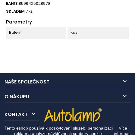
EAN13
8596425028979
SKLADEM
7 ks
Parametry
Balení
Kus

NAŠE SPOLEČNOST

O NÁKUPU

KONTAKT
Tento eshop používá k poskytování služeb, personalizaci
Více
reklam a analýze návštěvnosti soubory cookie.
informací