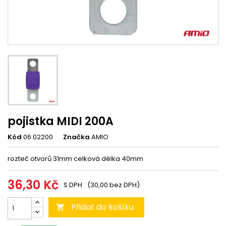
pojistka MIDI 200A
Kód
06.02200
Značka
AMIO
rozteč otvorů 31mm celková délka 40mm
36,30 Kč
S DPH
(30,00 bez DPH)
Přidat do košíku
