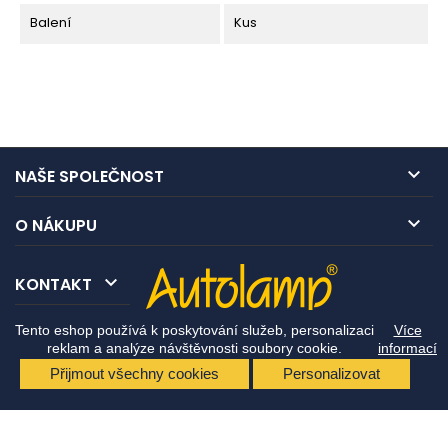
Balení
Kus

NAŠE SPOLEČNOST

O NÁKUPU

KONTAKT
Tento eshop používá k poskytování služeb, personalizaci
Více
reklam a analýze návštěvnosti soubory cookie.
informací
Přijmout všechny cookies
Personalizovat
© Copyright 2026 Autolamp CZ s.r.o.. All Rights Reserved.