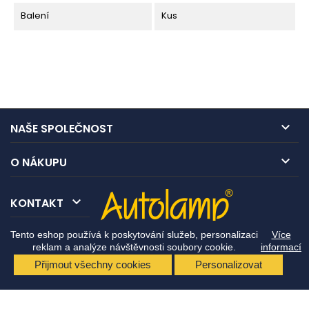
Balení
Kus

NAŠE SPOLEČNOST

O NÁKUPU

KONTAKT
Tento eshop používá k poskytování služeb, personalizaci
Více
reklam a analýze návštěvnosti soubory cookie.
informací
Přijmout všechny cookies
Personalizovat
© Copyright 2026 Autolamp CZ s.r.o.. All Rights Reserved.