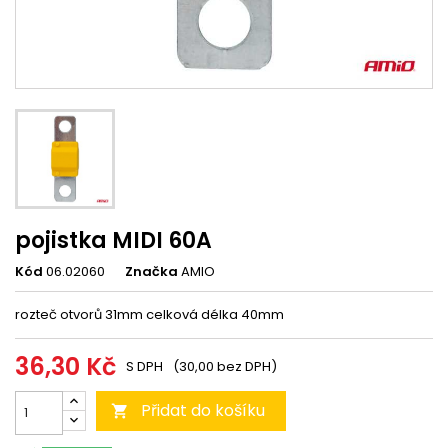
pojistka MIDI 60A
Kód
06.02060
Značka
AMIO
rozteč otvorů 31mm celková délka 40mm
36,30 Kč
S DPH
(30,00 bez DPH)
Přidat do košíku
