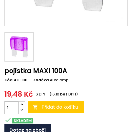
pojistka MAXI 100A
Kód
4.31.100
Značka
Autolamp
19,48 Kč
S DPH
(16,10 bez DPH)
Přidat do košíku


SKLADEM
Dotaz na zboží