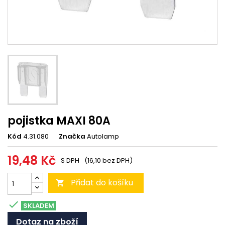
pojistka MAXI 80A
Kód
4.31.080
Značka
Autolamp
19,48 Kč
S DPH
(16,10 bez DPH)
Přidat do košíku


SKLADEM
Dotaz na zboží