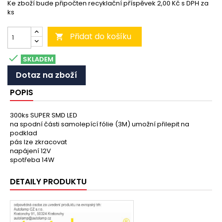
Ke zboží bude připočten recyklační příspěvek 2,00 Kč s DPH za
ks
Přidat do košíku


SKLADEM
Dotaz na zboží
POPIS
300ks SUPER SMD LED
na spodní části samolepící fólie (3M) umožní přilepit na
podklad
pás lze zkracovat
napájení 12V
spotřeba 14W
DETAILY PRODUKTU