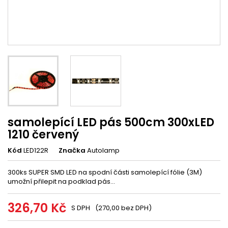
samolepící LED pás 500cm 300xLED
1210 červený
Kód
LED122R
Značka
Autolamp
300ks SUPER SMD LED na spodní části samolepící fólie (3M)
umožní přilepit na podklad pás...
326,70 Kč
S DPH
(270,00 bez DPH)