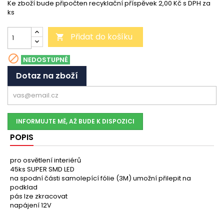
Ke zboží bude připočten recyklační příspěvek 2,00 Kč s DPH za
ks
Přidat do košíku


NEDOSTUPNÉ
Dotaz na zboží
INFORMUJTE MĚ, AŽ BUDE K DISPOZICI
POPIS
pro osvětlení interiérů
45ks SUPER SMD LED
na spodní části samolepící fólie (3M) umožní přilepit na
podklad
pás lze zkracovat
napájení 12V