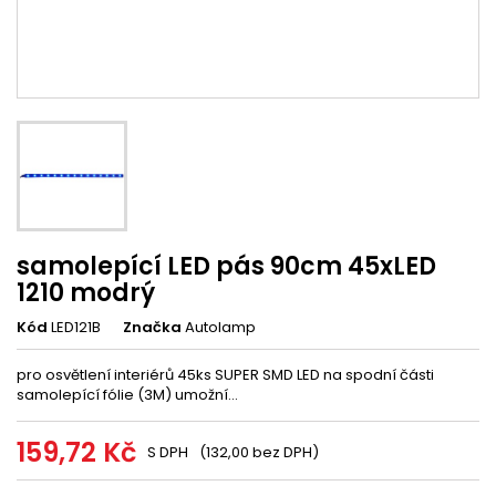
samolepící LED pás 90cm 45xLED
1210 modrý
Kód
LED121B
Značka
Autolamp
pro osvětlení interiérů 45ks SUPER SMD LED na spodní části
samolepící fólie (3M) umožní...
159,72 Kč
S DPH
(132,00 bez DPH)