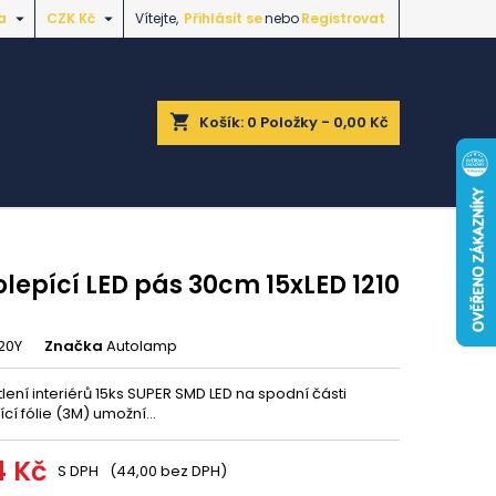


a
CZK Kč
Vítejte,
Přihlásit se
nebo
Registrovat
shopping_cart
Košík:
0
Položky - 0,00 Kč
lepící LED pás 30cm 15xLED 1210
20Y
Značka
Autolamp
lení interiérů 15ks SUPER SMD LED na spodní části
í fólie (3M) umožní...
4 Kč
S DPH
(44,00 bez DPH)