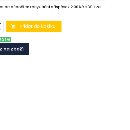
 bude připočten recyklační příspěvek 2,00 Kč s DPH za
Přidat do košíku

ADEM
z na zboží