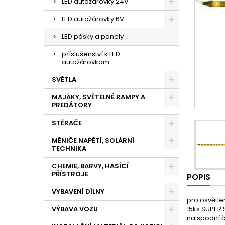
LED autožárovky 24V
LED autožárovky 6V
LED pásky a panely
příslušenství k LED
autožárovkám
SVĚTLA
MAJÁKY, SVĚTELNÉ RAMPY A
PREDÁTORY
STĚRAČE
MĚNIČE NAPĚTÍ, SOLÁRNÍ
TECHNIKA
CHEMIE, BARVY, HASÍCÍ
PŘÍSTROJE
POPIS
VYBAVENÍ DÍLNY
pro osvětlen
VÝBAVA VOZU
15ks SUPER 
na spodní č