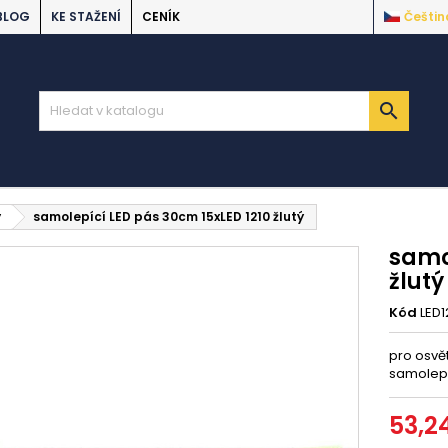
BLOG
KE STAŽENÍ
CENÍK
Češtin

y
samolepící LED pás 30cm 15xLED 1210 žlutý
samo
žlutý
Kód
LED1
pro osvět
samolepíc
53,2