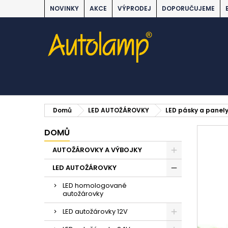
NOVINKY
AKCE
VÝPRODEJ
DOPORUČUJEME
Domů
LED AUTOŽÁROVKY
LED pásky a panel
DOMŮ
AUTOŽÁROVKY A VÝBOJKY
LED AUTOŽÁROVKY
LED homologované
autožárovky
LED autožárovky 12V