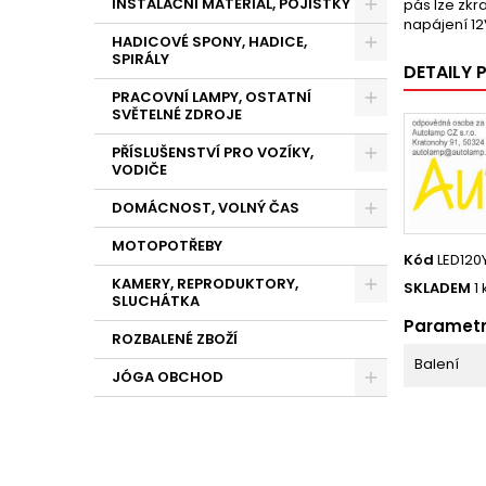
INSTALAČNÍ MATERIÁL, POJISTKY
pás lze zkr
napájení 1
HADICOVÉ SPONY, HADICE,
SPIRÁLY
DETAILY
PRACOVNÍ LAMPY, OSTATNÍ
SVĚTELNÉ ZDROJE
PŘÍSLUŠENSTVÍ PRO VOZÍKY,
VODIČE
DOMÁCNOST, VOLNÝ ČAS
MOTOPOTŘEBY
Kód
LED120
KAMERY, REPRODUKTORY,
SKLADEM
1 
SLUCHÁTKA
Paramet
ROZBALENÉ ZBOŽÍ
Balení
JÓGA OBCHOD