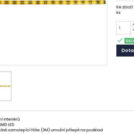
Ke zboží
ks

SKL
Dota
í interiérů
SMD LED
ásti samolepící fólie (3M) umožní přilepit na podklad