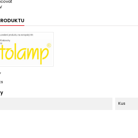
acovat
2V
 PRODUKTU
Y
ks
ry
Kus