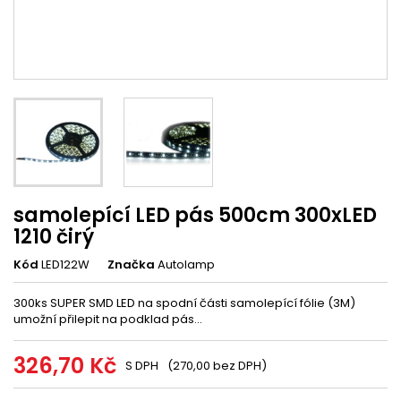
samolepící LED pás 500cm 300xLED
1210 čirý
Kód
LED122W
Značka
Autolamp
300ks SUPER SMD LED na spodní části samolepící fólie (3M)
umožní přilepit na podklad pás...
326,70 Kč
S DPH
(270,00 bez DPH)