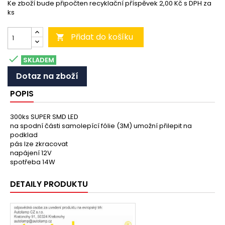
Ke zboží bude připočten recyklační příspěvek 2,00 Kč s DPH za
ks
Přidat do košíku


SKLADEM
Dotaz na zboží
POPIS
300ks SUPER SMD LED
na spodní části samolepící fólie (3M) umožní přilepit na
podklad
pás lze zkracovat
napájení 12V
spotřeba 14W
DETAILY PRODUKTU