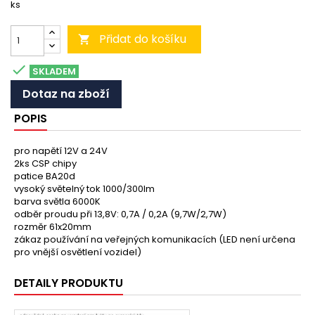
ks
Přidat do košíku


SKLADEM
Dotaz na zboží
POPIS
pro napětí 12V a 24V
2ks CSP chipy
patice BA20d
vysoký světelný tok 1000/300lm
barva světla 6000K
odběr proudu při 13,8V: 0,7A / 0,2A (9,7W/2,7W)
rozměr 61x20mm
zákaz používání na veřejných komunikacích (LED není určena
pro vnější osvětlení vozidel)
DETAILY PRODUKTU