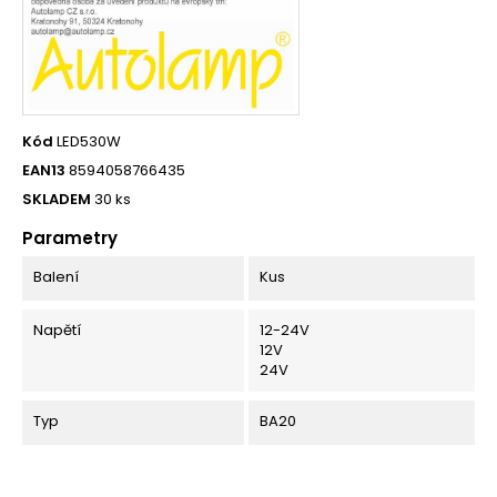
Kód
LED530W
EAN13
8594058766435
SKLADEM
30 ks
Parametry
Balení
Kus
Napětí
12-24V
12V
24V
Typ
BA20