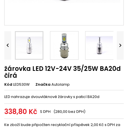


žárovka LED 12V-24V 35/25W BA20d
čirá
Kód
LED530W
Značka
Autolamp
LED nahrazuje dvouvláknové žárovky s paticí BA20d
338,80 Kč
S DPH
(280,00 bez DPH)
Ke zboží bude připočten recyklační příspěvek 2,00 Kč s DPH za