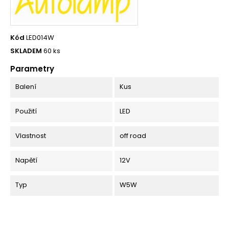
Kód
LED014W
SKLADEM
60 ks
Parametry
Balení
Kus
Použití
LED
Vlastnost
off road
Napětí
12V
Typ
W5W