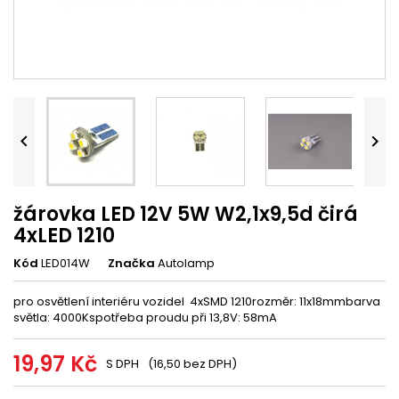


žárovka LED 12V 5W W2,1x9,5d čirá
4xLED 1210
Kód
LED014W
Značka
Autolamp
pro osvětlení interiéru vozidel 4xSMD 1210rozměr: 11x18mmbarva
světla: 4000Kspotřeba proudu při 13,8V: 58mA
19,97 Kč
S DPH
(16,50 bez DPH)