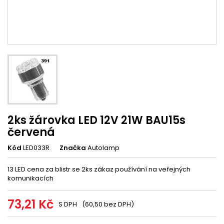
2ks žárovka LED 12V 21W BAU15s
červená
Kód
LED033R
Značka
Autolamp
13 LED cena za blistr se 2ks zákaz používání na veřejných
komunikacích
73,21 Kč
S DPH
(60,50 bez DPH)