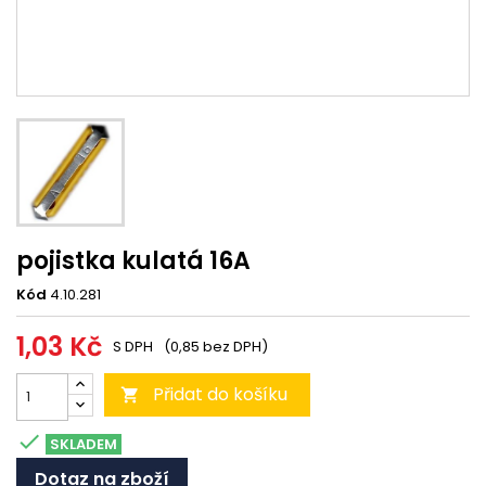
pojistka kulatá 16A
Kód
4.10.281
1,03 Kč
S DPH
(0,85 bez DPH)
Přidat do košíku


SKLADEM
Dotaz na zboží