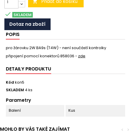
Přidat do košíku


SKLADEM
Dotaz na zboží
POPIS
pro žárovku 2W BA9s (T4W) - není součástí kontrolky
připojení pomocí konektorů 858036 -
zde
DETAILY PRODUKTU
Kód
kon5
SKLADEM
4 ks
Parametry
Balení
Kus
MOHLO BY VÁS TAKÉ ZAJÍMAT
<
>