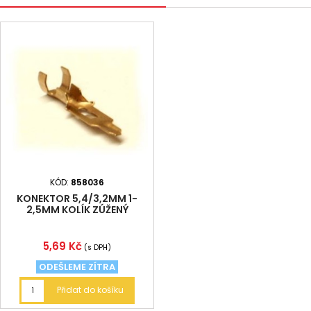
KÓD:
858036
KONEKTOR 5,4/3,2MM 1-
2,5MM KOLÍK ZÚŽENÝ
Cena
5,69 Kč
(s DPH)
ODEŠLEME ZÍTRA
Přidat do košíku