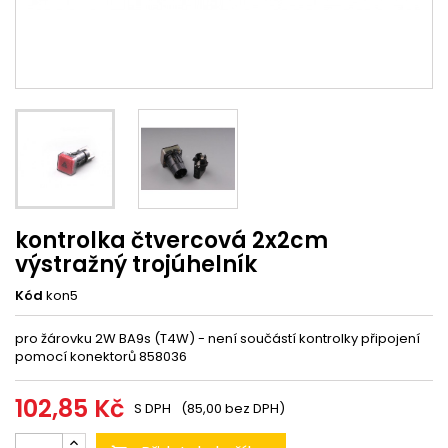
kontrolka čtvercová 2x2cm
výstražný trojúhelník
Kód
kon5
pro žárovku 2W BA9s (T4W) - není součástí kontrolky připojení
pomocí konektorů 858036
102,85 Kč
S DPH
(85,00 bez DPH)