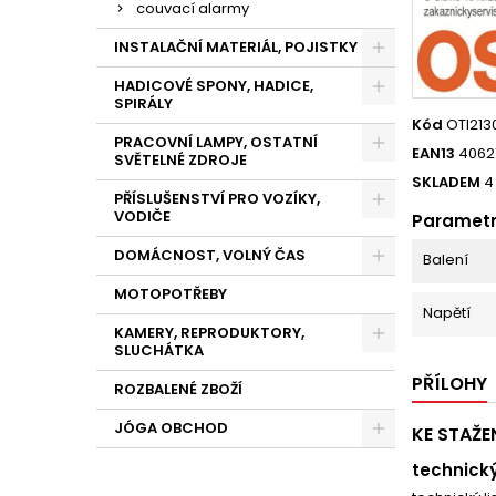
couvací alarmy
INSTALAČNÍ MATERIÁL, POJISTKY
HADICOVÉ SPONY, HADICE,
SPIRÁLY
Kód
OTI213
PRACOVNÍ LAMPY, OSTATNÍ
EAN13
4062
SVĚTELNÉ ZDROJE
SKLADEM
4
PŘÍSLUŠENSTVÍ PRO VOZÍKY,
VODIČE
Paramet
DOMÁCNOST, VOLNÝ ČAS
Balení
MOTOPOTŘEBY
Napětí
KAMERY, REPRODUKTORY,
SLUCHÁTKA
PŘÍLOHY
ROZBALENÉ ZBOŽÍ
JÓGA OBCHOD
KE STAŽE
technický