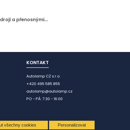
droji a přenosnými...
KONTAKT
Autolamp CZ s.r.o.
+420 495 585 855
autolamp@autolamp.cz
PO - PÁ: 7:30 - 16:00
ut všechny cookies
Personalizovat