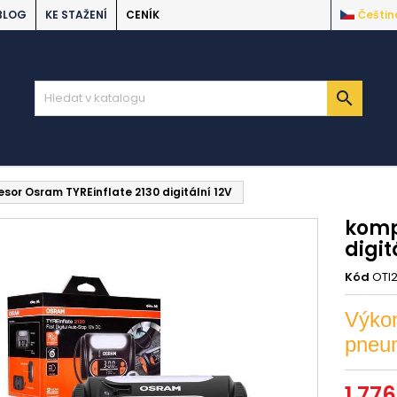
BLOG
KE STAŽENÍ
CENÍK
Češtin

sor Osram TYREinflate 2130 digitální 12V
komp
digit
Kód
OTI2
Výkon
pneu
1 776