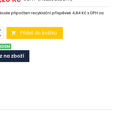
 bude připočten recyklační příspěvek 4,84 Kč s DPH za
Přidat do košíku

ADEM
z na zboží