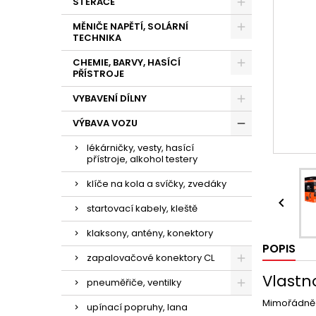
STĚRAČE
MĚNIČE NAPĚTÍ, SOLÁRNÍ
TECHNIKA
CHEMIE, BARVY, HASÍCÍ
PŘÍSTROJE
VYBAVENÍ DÍLNY
VÝBAVA VOZU
lékárničky, vesty, hasící
přístroje, alkohol testery
klíče na kola a svíčky, zvedáky

startovací kabely, kleště
klaksony, antény, konektory
POPIS
zapalovačové konektory CL
Vlastno
pneuměřiče, ventilky
Mimořádně ve
upínací popruhy, lana