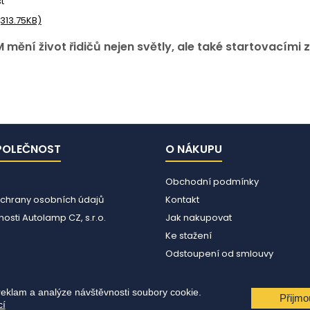
st
(313.75KB)
mění život řidičů nejen světly, ale také startovacími z
POLEČNOST
O NÁKUPU
Obchodní podmínky
chrany osobních údajů
Kontakt
osti Autolamp CZ, s.r.o.
Jak nakupovat
Ke stažení
Odstoupení od smlouvy
reklam a analýze návštěvnosti soubory cookie.
Přijmo
cí
© Copyright 2026 Autolamp CZ s.r.o.. All Rights Reserved.