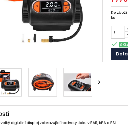
Ke zboží
ks

SKL
Dota

sti
lký digitální displej zobrazující hodnoty tlaku v BAR, kPA a PSI