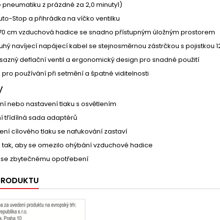
 pneumatiku z prázdné za 2,0 minuty1)
to-Stop a přihrádka na víčko ventilku
ní 70 cm vzduchová hadice se snadno přístupným úložným prostorem
uhý navíjecí napájecí kabel se stejnosměrnou zástrčkou s pojistkou 1
azný deflační ventil a ergonomický design pro snadné použití
 pro používání při setmění a špatné viditelnosti
y
ní nebo nastavení tlaku s osvětlením
 třídílná sada adaptérů
ní cílového tlaku se nafukování zastaví
 tak, aby se omezilo ohýbání vzduchové hadice
o se zbytečnému opotřebení
 PRODUKTU