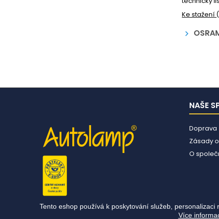
technický li
Ke stažení 
OSRAM 
keyboard_arrow_right
NAŠE S
Doprava
Zásady o
O společn
Tento eshop používá k poskytování služeb, personalizaci 
Více informa