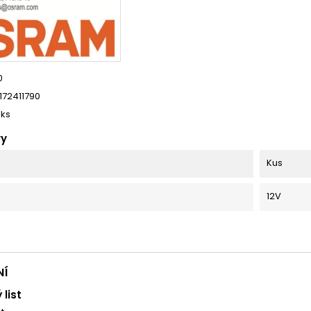
0
172411790
 ks
ry
Kus
12V
NÍ
 list