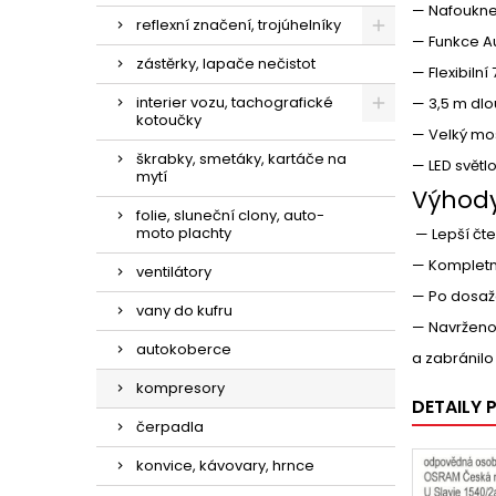
— Nafoukne
reflexní značení, trojúhelníky
— Funkce Au
zástěrky, lapače nečistot
— Flexibil
interier vozu, tachografické
— 3,5 m dlo
kotoučky
— Velký mos
škrabky, smetáky, kartáče na
— LED světlo
mytí
Výhod
folie, sluneční clony, auto-
moto plachty
— Lepší čte
— Kompletní
ventilátory
— Po dosaže
vany do kufru
— Navrženo
autokoberce
a zabránil
kompresory
DETAILY
čerpadla
konvice, kávovary, hrnce