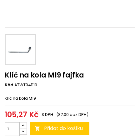
Klíč na kola M19 fajfka
Kód
ATWT041119
Klíč na kola M19
105,27 Kč
S DPH
(87,00 bez DPH)
Přidat do košíku
