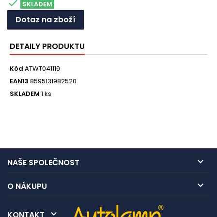

SKLADEM
Dotaz na zboží
DETAILY PRODUKTU
Kód
ATWT041119
EAN13
8595131982520
SKLADEM
1 ks

NAŠE SPOLEČNOST

O NÁKUPU

KONTAKT