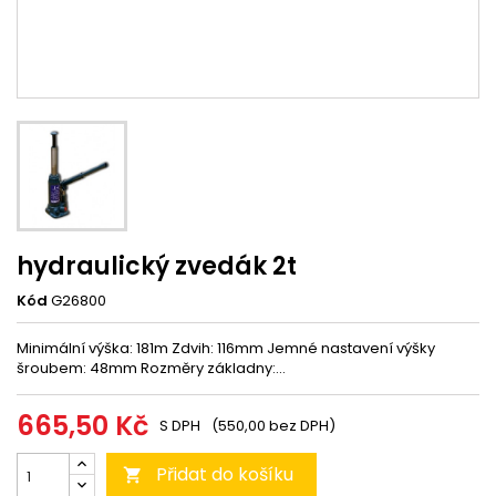
hydraulický zvedák 2t
Kód
G26800
Minimální výška: 181m Zdvih: 116mm Jemné nastavení výšky
šroubem: 48mm Rozměry základny:...
665,50 Kč
S DPH
(550,00 bez DPH)
Přidat do košíku
