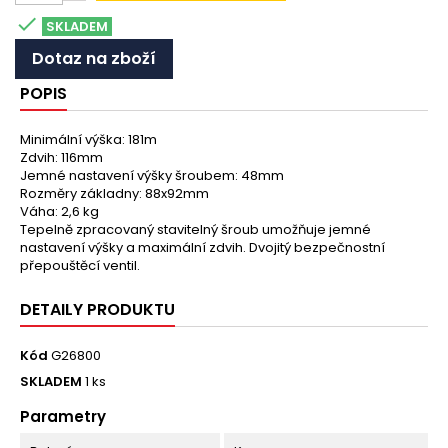

SKLADEM
Dotaz na zboží
POPIS
Minimální výška: 181m
Zdvih: 116mm
Jemné nastavení výšky šroubem: 48mm
Rozměry základny: 88x92mm
Váha: 2,6 kg
Tepelně zpracovaný stavitelný šroub umožňuje jemné
nastavení výšky a maximální zdvih. Dvojitý bezpečnostní
přepouštěcí ventil.
DETAILY PRODUKTU
Kód
G26800
SKLADEM
1 ks
Parametry