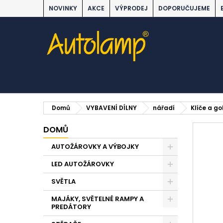
NOVINKY
AKCE
VÝPRODEJ
DOPORUČUJEME
Domů
VYBAVENÍ DÍLNY
nářadí
Klíče a g
DOMŮ
AUTOŽÁROVKY A VÝBOJKY
LED AUTOŽÁROVKY
SVĚTLA
MAJÁKY, SVĚTELNÉ RAMPY A
PREDÁTORY