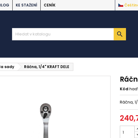
BLOG
KE STAŽENÍ
CENÍK
Češtin

ola sady
Ráčna, 1/4" KRAFT DELE
Ráčna
Kód
had
Ráčna, 1/
240,