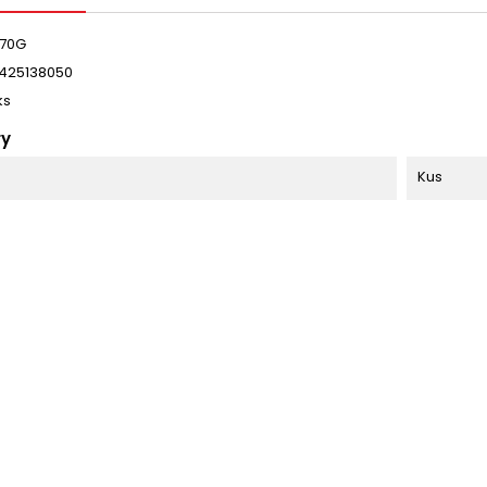
70G
425138050
ks
ry
Kus