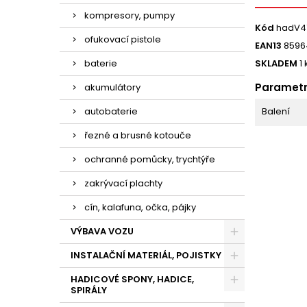
kompresory, pumpy
Kód
hadV4
ofukovací pistole
EAN13
8596
baterie
SKLADEM
1 
Paramet
akumulátory
autobaterie
Balení
řezné a brusné kotouče
ochranné pomůcky, trychtýře
zakrývací plachty
cín, kalafuna, očka, pájky
VÝBAVA VOZU
INSTALAČNÍ MATERIÁL, POJISTKY
HADICOVÉ SPONY, HADICE,
SPIRÁLY