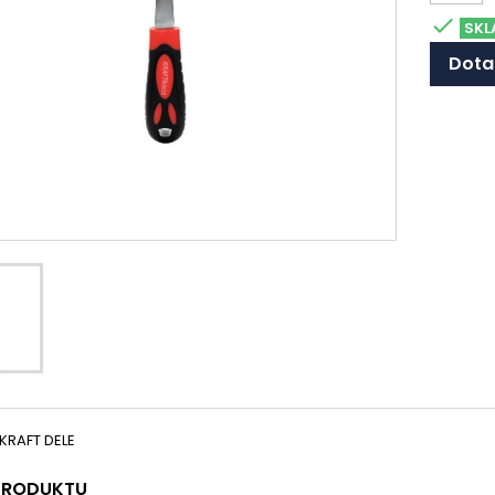

SKL
Dota
 KRAFT DELE
 PRODUKTU