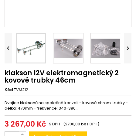


klakson 12V elektromagnetický 2
kovové trubky 46cm
Kód
TVM212
Dvojice klaksonů na společné konzoli - kovové chrom. trubky -
délka: 470mm - frekvence: 340-390...
3 267,00 Kč
S DPH
(2700,00 bez DPH)