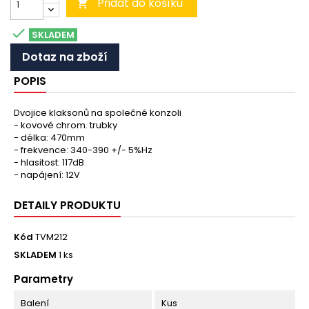
Přidat do košíku


SKLADEM
Dotaz na zboží
POPIS
Dvojice klaksonů na společné konzoli
- kovové chrom. trubky
- délka: 470mm
- frekvence: 340-390 +/- 5%Hz
- hlasitost: 117dB
- napájení: 12V
DETAILY PRODUKTU
Kód
TVM212
SKLADEM
1 ks
Parametry
Balení
Kus