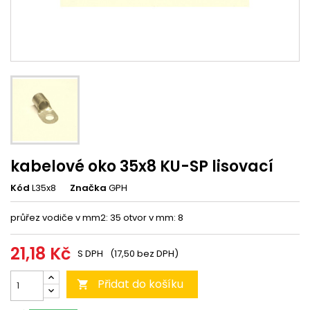
kabelové oko 35x8 KU-SP lisovací
Kód
L35x8
Značka
GPH
průřez vodiče v mm2: 35 otvor v mm: 8
21,18 Kč
S DPH
(17,50 bez DPH)
Přidat do košíku
