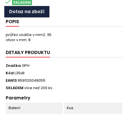

SKLADEM
Dotaz na zboží
POPIS
průřez vodiče v mm2: 35
otvor v mm: 8
DETAILY PRODUKTU
Značka
GPH
Kód
L35x8
EAN13
8591120048055
SKLADEM
více než 200 ks
Parametry
Balení
Kus