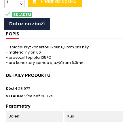
Přidat do košíku


SKLADEM
Dotaz na zboží
POPIS
- izolační kryt konektoru kolík 6,3mm 2ks bílý
- materiál nylon 66
- provozní teplota 105°C
- pro konektory samec s jazýčkem 6,3mm
DETAILY PRODUKTU
Kód
4.28.977
SKLADEM
více než 200 ks
Parametry
Balení
Kus