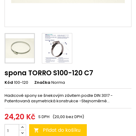
spona TORRO S100-120 C7
Kód
100-120
Značka
Norma
Hadicové spony se šnekovým závitem podle DIN 3017 -
Patentovaná asymetrická konstrukce -Stejnoměrné...
24,20 Kč
S DPH
(20,00 bez DPH)
Přidat do košíku
