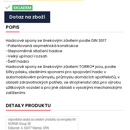

SKLADEM
Dotaz na zboží
POPIS
Hadicové spony se šnekovým závitem podle DIN 3017
-Patentovaná asymetrická konstrukce
-Stejnoměrné stlačení hadice
-Velký upínací rozsah
-Šetří hadici
Hadicové spony se šnekovým závitem TORRO® jsou, podle
šířky pásku, ideálními sponami pro spojování hadic v
automobilovém průmyslu, průmyslu domácích spotřebičů, v
oblasti zdravotnických potřeb, ve strojírenství atd.,pro výrobu
užitkových vozidel a pro jiné oblasti s vysokými mechanickými
zatíženími.
DETAILY PRODUKTU