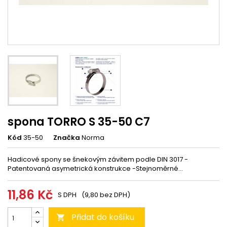
spona TORRO S 35-50 C7
Kód
35-50
Značka
Norma
Hadicové spony se šnekovým závitem podle DIN 3017 -
Patentovaná asymetrická konstrukce -Stejnoměrné...
11,86 Kč
S DPH
(9,80 bez DPH)
Přidat do košíku
