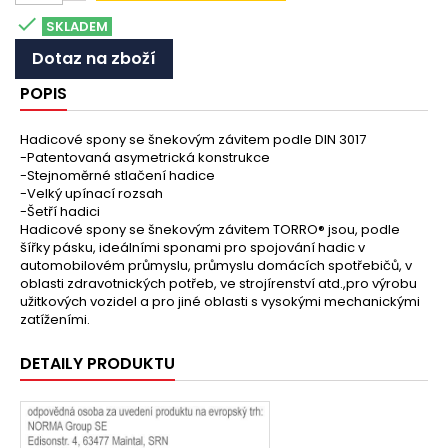

SKLADEM
Dotaz na zboží
POPIS
Hadicové spony se šnekovým závitem podle DIN 3017
-Patentovaná asymetrická konstrukce
-Stejnoměrné stlačení hadice
-Velký upínací rozsah
-Šetří hadici
Hadicové spony se šnekovým závitem TORRO® jsou, podle
šířky pásku, ideálními sponami pro spojování hadic v
automobilovém průmyslu, průmyslu domácích spotřebičů, v
oblasti zdravotnických potřeb, ve strojírenství atd.,pro výrobu
užitkových vozidel a pro jiné oblasti s vysokými mechanickými
zatíženími.
DETAILY PRODUKTU