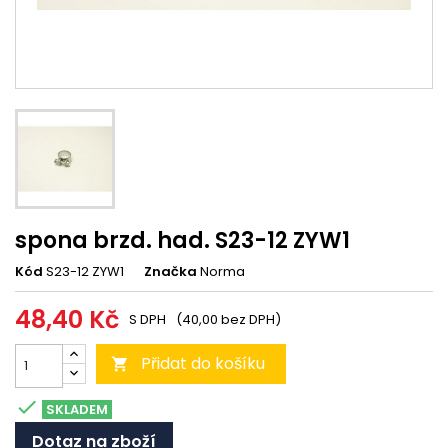
spona brzd. had. S23-12 ZYW1
Kód
S23-12 ZYW1
Značka
Norma
48,40 Kč
S DPH
(40,00 bez DPH)
Přidat do košíku


SKLADEM
Dotaz na zboží