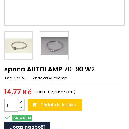
spona AUTOLAMP 70-90 W2
Kód
A70-90
Značka
Autolamp
14,77 Kč
S DPH
(12,21 bez DPH)
Přidat do košíku


SKLADEM
Dotaz na zboží