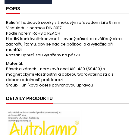
POPIS
Reliéfní hadicové svorky s šnekovým převodem šíře 9 mm
V souladu s normou DIN 3017
Podle norem RoHS a REACH
Hladký konkávně-konvexní lisovaný pásek a rozšířený okraj
zabraňují tomu, aby se hadice poškodila a vytlačila při
montáži.
Rozsah upnutí jsou vyraženy na pásku.
Materiál:
Pásek a zámek - nerezová ocel AISI 430 (SS430) s
magnetickými vlastnostmi a dobrou tvarovatelností a s
dobrou odolností proti korozi.
Šroub - uhlíková ocel s povrchovou úpravou
DETAILY PRODUKTU