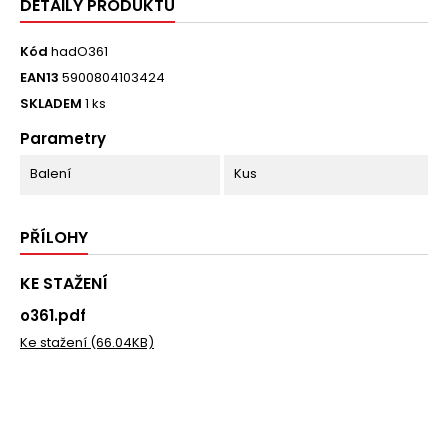
DETAILY PRODUKTU
Kód
hadO361
EAN13
5900804103424
SKLADEM
1 ks
Parametry
Balení
Kus
PŘÍLOHY
KE STAŽENÍ
o361.pdf
Ke stažení (66.04KB)