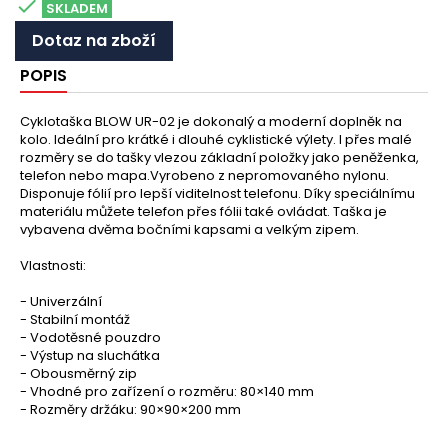

SKLADEM
Dotaz na zboží
POPIS
Cyklotaška BLOW UR-02 je dokonalý a moderní doplněk na
kolo. Ideální pro krátké i dlouhé cyklistické výlety. I přes malé
rozměry se do tašky vlezou základní položky jako peněženka,
telefon nebo mapa.Vyrobeno z nepromovaného nylonu.
Disponuje fólií pro lepší viditelnost telefonu. Díky speciálnímu
materiálu můžete telefon přes fólii také ovládat. Taška je
vybavena dvěma bočními kapsami a velkým zipem.
Vlastnosti:
- Univerzální
- Stabilní montáž
- Vodotěsné pouzdro
- Výstup na sluchátka
- Obousměrný zip
- Vhodné pro zařízení o rozměru: 80×140 mm
- Rozměry držáku: 90×90×200 mm