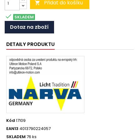
Přidat do košíku


SKLADEM
Dotaz na zboží
DETAILY PRODUKTU
Kód
17109
EAN13
4013790224057
SKLADEM
76 ks