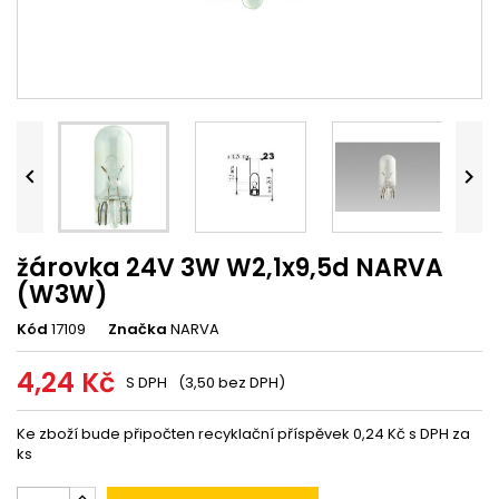


žárovka 24V 3W W2,1x9,5d NARVA
(W3W)
Kód
17109
Značka
NARVA
4,24 Kč
S DPH
(3,50 bez DPH)
Ke zboží bude připočten recyklační příspěvek 0,24 Kč s DPH za
ks