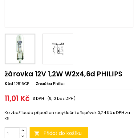
žárovka 12V 1,2W W2x4,6d PHILIPS
Kód
12516CP
Značka
Philips
11,01 Kč
S DPH
(9,10 bez DPH)
Ke zboží bude připočten recyklační příspěvek 0,24 Kč s DPH za
ks
Přidat do košíku
