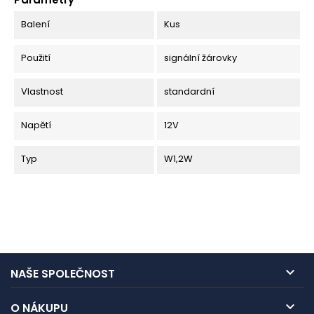
Balení
Kus
Použití
signální žárovky
Vlastnost
standardní
Napětí
12V
Typ
W1,2W

NAŠE SPOLEČNOST

O NÁKUPU