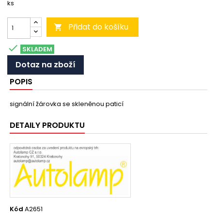
ks
Přidat do košíku


SKLADEM
Dotaz na zboží
POPIS
signální žárovka se skleněnou paticí
DETAILY PRODUKTU
Kód
A2651