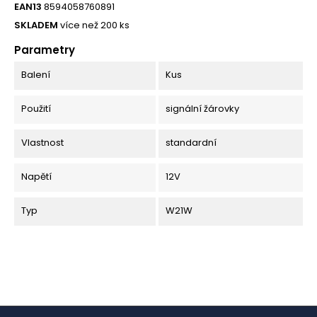
EAN13
8594058760891
SKLADEM
více než 200 ks
Parametry
Balení
Kus
Použití
signální žárovky
Vlastnost
standardní
Napětí
12V
Typ
W21W