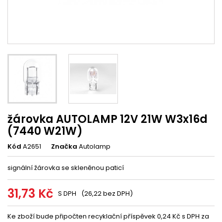
žárovka AUTOLAMP 12V 21W W3x16d
(7440 W21W)
Kód
A2651
Značka
Autolamp
signální žárovka se skleněnou paticí
31,73 Kč
S DPH
(26,22 bez DPH)
Ke zboží bude připočten recyklační příspěvek 0,24 Kč s DPH za