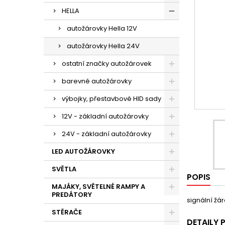
HELLA
autožárovky Hella 12V
autožárovky Hella 24V
ostatní značky autožárovek
barevné autožárovky
výbojky, přestavbové HID sady
12V - základní autožárovky
24V - základní autožárovky
LED AUTOŽÁROVKY
SVĚTLA
POPIS
MAJÁKY, SVĚTELNÉ RAMPY A
PREDÁTORY
signální žá
STĚRAČE
DETAILY