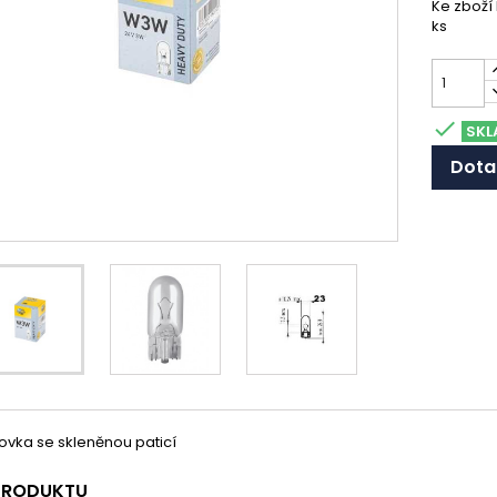
Ke zboží
ks

SKL
Dota
rovka se skleněnou paticí
 PRODUKTU