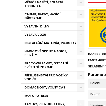
MĚNIČE NAPĚTÍ, SOLÁRNÍ
TECHNIKA
CHEMIE, BARVY, HASÍCÍ
PŘÍSTROJE
VYBAVENÍ DÍLNY
VÝBAVA VOZU
INSTALAČNÍ MATERIÁL, POJISTKY
HADICOVÉ SPONY, HADICE,
Kód
8GP 00
SPIRÁLY
EAN13
4082
PRACOVNÍ LAMPY, OSTATNÍ
SKLADEM
1
SVĚTELNÉ ZDROJE
Paramet
PŘÍSLUŠENSTVÍ PRO VOZÍKY,
VODIČE
Balení
DOMÁCNOST, VOLNÝ ČAS
Použití
MOTOPOTŘEBY
KAMERY, REPRODUKTORY,
Vlastnost