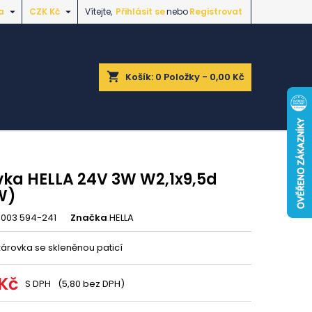


a
CZK Kč
Vítejte,
Přihlásit se
nebo
Registrovat
shopping_cart
Košík:
0
Položky - 0,00 Kč
vka HELLA 24V 3W W2,1x9,5d
W)
 003 594-241
Značka
HELLA
žárovka se skleněnou paticí
 Kč
S DPH
(5,80 bez DPH)