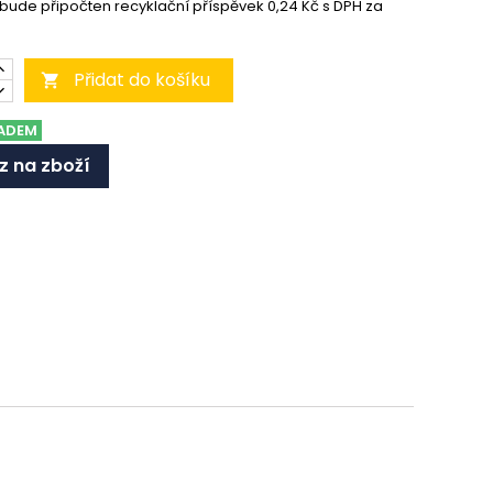
 bude připočten recyklační příspěvek 0,24 Kč s DPH za
Přidat do košíku

ADEM
z na zboží