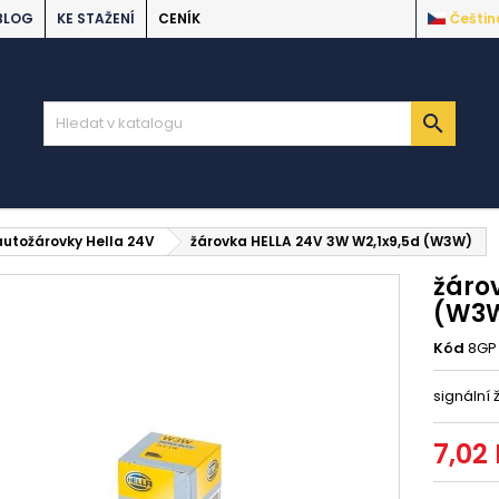
BLOG
KE STAŽENÍ
CENÍK
Češtin

autožárovky Hella 24V
žárovka HELLA 24V 3W W2,1x9,5d (W3W)
žáro
(W3
Kód
8GP
signální 
7,02