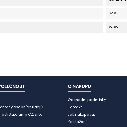
24V
W3W
POLEČNOST
O NÁKUPU
Obchodní podmínky
chrany osobních údajů
Kontakt
osti Autolamp CZ, s.r.o.
Jak nakupovat
Ke stažení