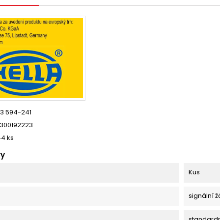
3 594-241
300192223
44 ks
ry
Kus
signální 
standard