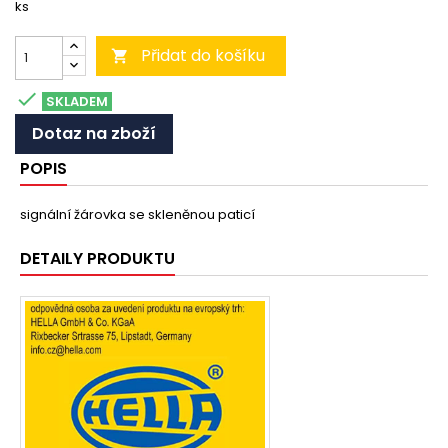
ks
Přidat do košíku


SKLADEM
Dotaz na zboží
POPIS
signální žárovka se skleněnou paticí
DETAILY PRODUKTU