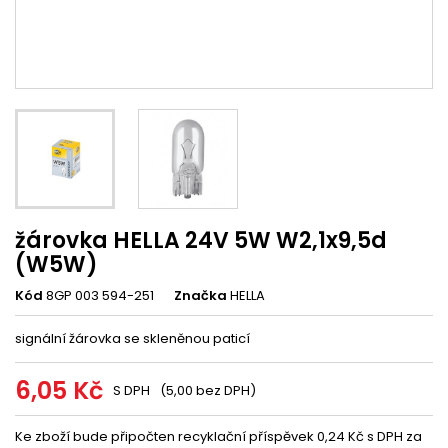
žárovka HELLA 24V 5W W2,1x9,5d
(W5W)
Kód
8GP 003 594-251
Značka
HELLA
signální žárovka se skleněnou paticí
6,05 Kč
S DPH
(5,00 bez DPH)
Ke zboží bude připočten recyklační příspěvek 0,24 Kč s DPH za