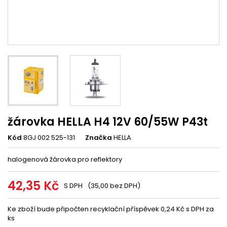
žárovka HELLA H4 12V 60/55W P43t
Kód
8GJ 002 525-131
Značka
HELLA
halogenová žárovka pro reflektory
42,35 Kč
S DPH
(35,00 bez DPH)
Ke zboží bude připočten recyklační příspěvek 0,24 Kč s DPH za
ks