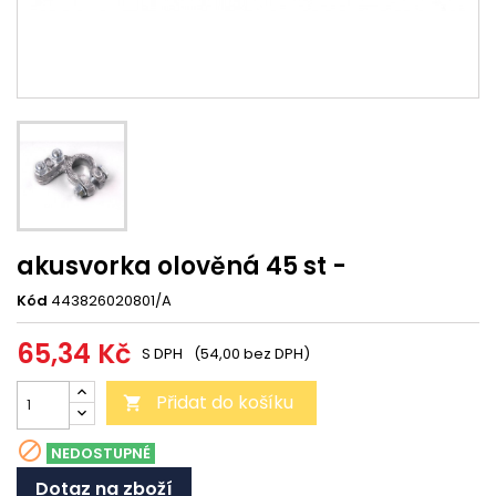
akusvorka olověná 45 st -
Kód
443826020801/A
65,34 Kč
S DPH
(54,00 bez DPH)
Přidat do košíku


NEDOSTUPNÉ
Dotaz na zboží