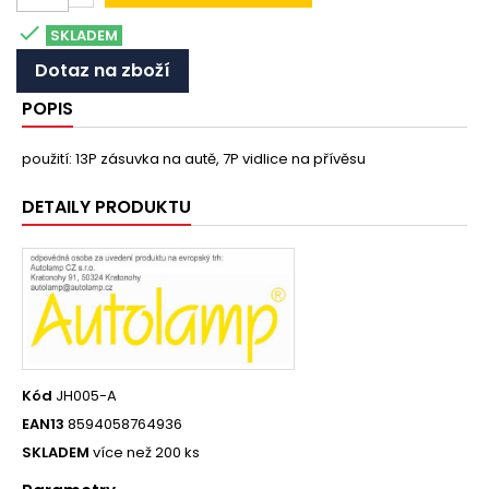

SKLADEM
Dotaz na zboží
POPIS
použití: 13P zásuvka na autě, 7P vidlice na přívěsu
DETAILY PRODUKTU
Kód
JH005-A
EAN13
8594058764936
SKLADEM
více než 200 ks